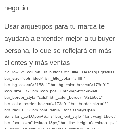
negocio.
Usar arquetipos para tu marca te
ayudará a entender mejor a tu buyer
persona, lo que se reflejará en más
clientes y más ventas.
[vc_row][vc_column][ult_buttons btn_title=”Descarga gratuita”
btn_size=”ubtn-block” btn_title_color=”#ffffff”
btn_bg_color=”#2158d1″ btn_bg_color_hover=”#173e91″
icon_size=”32″ btn_icon_pos=”ubtn-sep-icon-at-left”
btn_border_style=”solid” btn_color_border=”#2158d1″
btn_color_border_hover=”#173e91″ btn_border_size=”2″
btn_radius=”5″ btn_font_family=”font_family:Open
Sans|font_call:Open+Sans” btn_font_style=”font-weight:bold;”
btn_font_size=”desktop:18px;” btn_line_height=”desktop:1px;”
el_class=”sg-popup-id-14084″][/vc_column][/vc_row]