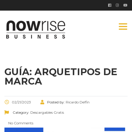
Togg
navi
GUÍA: ARQUETIPOS DE
MARCA
02/21/2023
Posted by:
Ricardo Delfin
Category:
Descargables Gratis
No Comments