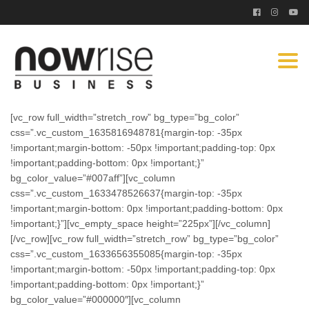
Togg
navi
[vc_row full_width=”stretch_row” bg_type=”bg_color”
css=”.vc_custom_1635816948781{margin-top: -35px
!important;margin-bottom: -50px !important;padding-top: 0px
!important;padding-bottom: 0px !important;}”
bg_color_value=”#007aff”][vc_column
css=”.vc_custom_1633478526637{margin-top: -35px
!important;margin-bottom: 0px !important;padding-bottom: 0px
!important;}”][vc_empty_space height=”225px”][/vc_column]
[/vc_row][vc_row full_width=”stretch_row” bg_type=”bg_color”
css=”.vc_custom_1633656355085{margin-top: -35px
!important;margin-bottom: -50px !important;padding-top: 0px
!important;padding-bottom: 0px !important;}”
bg_color_value=”#000000″][vc_column