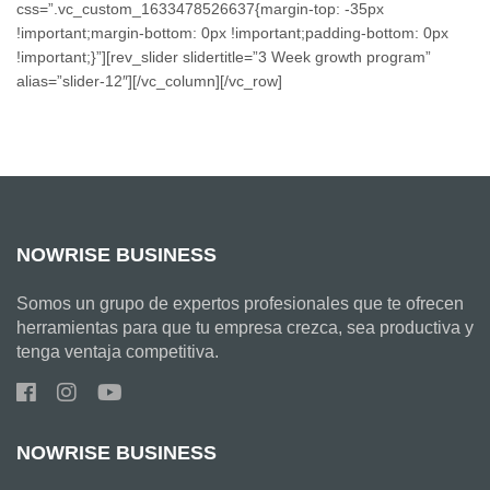
css=”.vc_custom_1633478526637{margin-top: -35px
!important;margin-bottom: 0px !important;padding-bottom: 0px
!important;}”][rev_slider slidertitle=”3 Week growth program”
alias=”slider-12″][/vc_column][/vc_row]
NOWRISE BUSINESS
Somos un grupo de expertos profesionales que te ofrecen
herramientas para que tu empresa crezca, sea productiva y
tenga ventaja competitiva.
NOWRISE BUSINESS