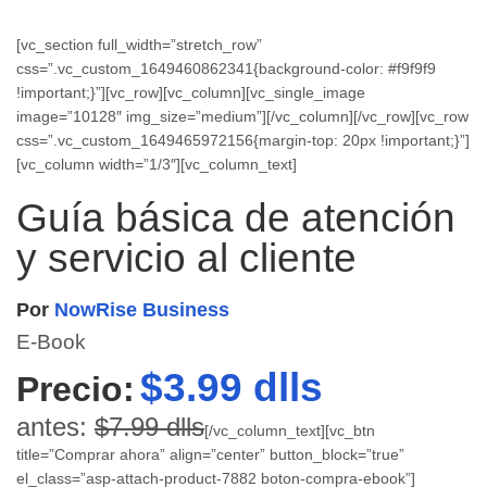
[vc_section full_width=”stretch_row”
css=”.vc_custom_1649460862341{background-color: #f9f9f9
!important;}”][vc_row][vc_column][vc_single_image
image=”10128″ img_size=”medium”][/vc_column][/vc_row][vc_row
css=”.vc_custom_1649465972156{margin-top: 20px !important;}”]
[vc_column width=”1/3″][vc_column_text]
Guía básica de atención
y servicio al cliente
Por
NowRise Business
E-Book
$3.99 dlls
Precio:
antes:
$7.99 dlls
[/vc_column_text][vc_btn
title=”Comprar ahora” align=”center” button_block=”true”
el_class=”asp-attach-product-7882 boton-compra-ebook”]