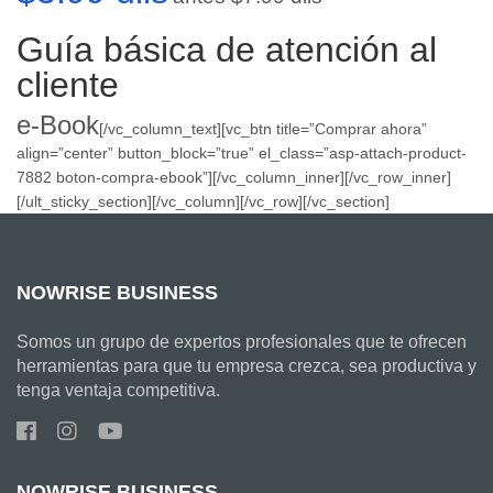
Guía básica de atención al
cliente
e-Book
[/vc_column_text][vc_btn title=”Comprar ahora”
align=”center” button_block=”true” el_class=”asp-attach-product-
7882 boton-compra-ebook”][/vc_column_inner][/vc_row_inner]
[/ult_sticky_section][/vc_column][/vc_row][/vc_section]
NOWRISE BUSINESS
Somos un grupo de expertos profesionales que te ofrecen
herramientas para que tu empresa crezca, sea productiva y
tenga ventaja competitiva.
NOWRISE BUSINESS