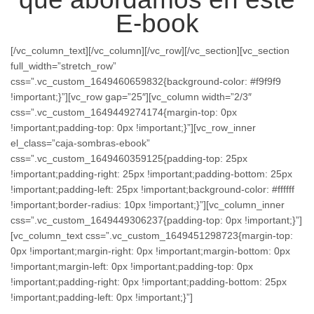
E-book
[/vc_column_text][/vc_column][/vc_row][/vc_section][vc_section
full_width=”stretch_row”
css=”.vc_custom_1649460659832{background-color: #f9f9f9
!important;}”][vc_row gap=”25″][vc_column width=”2/3″
css=”.vc_custom_1649449274174{margin-top: 0px
!important;padding-top: 0px !important;}”][vc_row_inner
el_class=”caja-sombras-ebook”
css=”.vc_custom_1649460359125{padding-top: 25px
!important;padding-right: 25px !important;padding-bottom: 25px
!important;padding-left: 25px !important;background-color: #ffffff
!important;border-radius: 10px !important;}”][vc_column_inner
css=”.vc_custom_1649449306237{padding-top: 0px !important;}”]
[vc_column_text css=”.vc_custom_1649451298723{margin-top:
0px !important;margin-right: 0px !important;margin-bottom: 0px
!important;margin-left: 0px !important;padding-top: 0px
!important;padding-right: 0px !important;padding-bottom: 25px
!important;padding-left: 0px !important;}”]