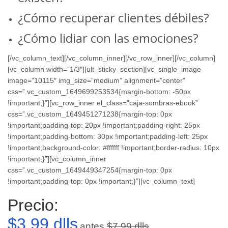
¿Cómo recuperar clientes débiles?
¿Cómo lidiar con las emociones?
[/vc_column_text][/vc_column_inner][/vc_row_inner][/vc_column]
[vc_column width=”1/3″][ult_sticky_section][vc_single_image
image=”10115″ img_size=”medium” alignment=”center”
css=”.vc_custom_1649699253534{margin-bottom: -50px
!important;}”][vc_row_inner el_class=”caja-sombras-ebook”
css=”.vc_custom_1649451271238{margin-top: 0px
!important;padding-top: 20px !important;padding-right: 25px
!important;padding-bottom: 30px !important;padding-left: 25px
!important;background-color: #ffffff !important;border-radius: 10px
!important;}”][vc_column_inner
css=”.vc_custom_1649449347254{margin-top: 0px
!important;padding-top: 0px !important;}”][vc_column_text]
Precio:
$3.99 dlls
antes
$7.99 dlls