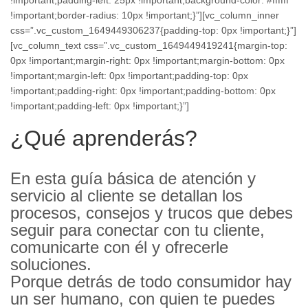
!important;padding-left: 25px !important;background-color: #ffffff
!important;border-radius: 10px !important;}”][vc_column_inner
css=”.vc_custom_1649449306237{padding-top: 0px !important;}”]
[vc_column_text css=”.vc_custom_1649449419241{margin-top:
0px !important;margin-right: 0px !important;margin-bottom: 0px
!important;margin-left: 0px !important;padding-top: 0px
!important;padding-right: 0px !important;padding-bottom: 0px
!important;padding-left: 0px !important;}”]
¿Qué aprenderás?
En esta guía básica de atención y
servicio al cliente se detallan los
procesos, consejos y trucos que debes
seguir para conectar con tu cliente,
comunicarte con él y ofrecerle
soluciones.
Porque detrás de todo consumidor hay
un ser humano, con quien te puedes