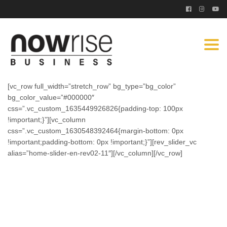
Togg
navi
[vc_row full_width=”stretch_row” bg_type=”bg_color”
bg_color_value=”#000000″
css=”.vc_custom_1635449926826{padding-top: 100px
!important;}”][vc_column
css=”.vc_custom_1630548392464{margin-bottom: 0px
!important;padding-bottom: 0px !important;}”][rev_slider_vc
alias=”home-slider-en-rev02-11″][/vc_column][/vc_row]