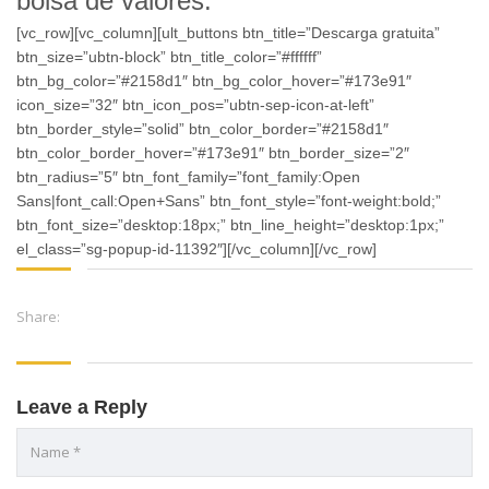
bolsa de valores.
[vc_row][vc_column][ult_buttons btn_title=”Descarga gratuita”
btn_size=”ubtn-block” btn_title_color=”#ffffff”
btn_bg_color=”#2158d1″ btn_bg_color_hover=”#173e91″
icon_size=”32″ btn_icon_pos=”ubtn-sep-icon-at-left”
btn_border_style=”solid” btn_color_border=”#2158d1″
btn_color_border_hover=”#173e91″ btn_border_size=”2″
btn_radius=”5″ btn_font_family=”font_family:Open
Sans|font_call:Open+Sans” btn_font_style=”font-weight:bold;”
btn_font_size=”desktop:18px;” btn_line_height=”desktop:1px;”
el_class=”sg-popup-id-11392″][/vc_column][/vc_row]
Share:
Leave a Reply