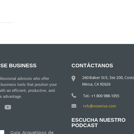
SE BUSINESS
CONTÁCTANOS
260 Baker St E, Ste 200, Cost
fessional advisors who offer
Mesa, CA 92626
 business tools that position your
ith an efficient, productive, and
Tel.: +1 800 988-1055
ve advantage.
nrb@nowrise.com
ESCUCHA NUESTRO
PODCAST
Guía: Arquetipos de