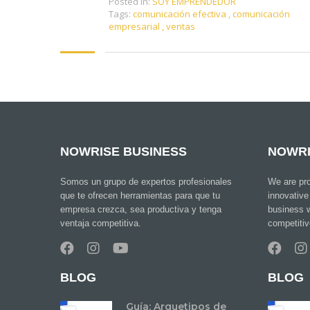
Posted in:
SOY EMPRENDEDOR
Tags:
comunicación efectiva
,
comunicación
empresarial
,
ventas
NOWRISE BUSINESS
NOWRI
Somos un grupo de expertos profesionales
We are pro
que te ofrecen herramientas para que tu
innovative
empresa crezca, sea productiva y tenga
business w
ventaja competitiva.
competiti
BLOG
BLOG
Guía: Arquetipos de