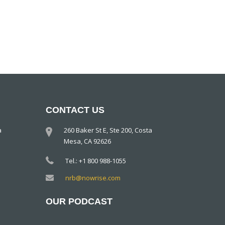
CONTACT US
a
260 Baker St E, Ste 200, Costa
Mesa, CA 92626
Tel.: +1 800 988-1055
nrb@nowrise.com
OUR PODCAST