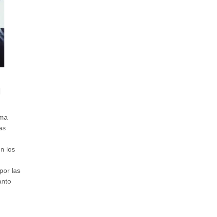
l
rma
as
n los
por las
anto