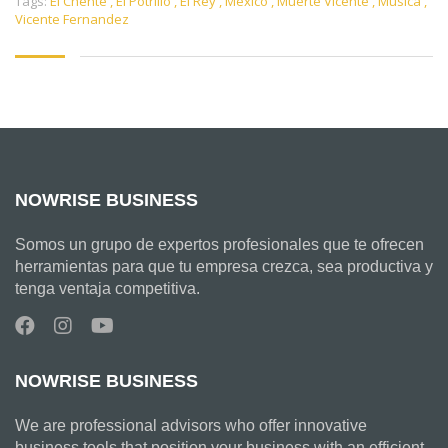
Tags:
El Chente
,
El Potrillo
,
El Rey
,
Mexico
,
Muerte Vicente
,
Musica
,
Vicente Fernandez
NOWRISE BUSINESS
Somos un grupo de expertos profesionales que te ofrecen
herramientas para que tu empresa crezca, sea productiva y
tenga ventaja competitiva.
NOWRISE BUSINESS
We are professional advisors who offer innovative
business tools that position your business with an efficient,